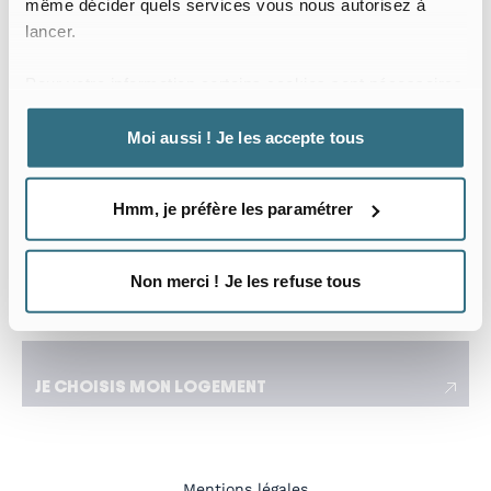
même décider quels services vous nous autorisez à
Date d’arrivée
Date de départ
lancer.
Je voyage pour le travail
Pour votre information certains cookies sont nécessaires
J’ai besoin d’un séjour flexible adapté à mes
au bon fonctionnement du site web.
déplacements
Moi aussi ! Je les accepte tous
Nombre de locataires
Hmm, je préfère les paramétrer
Non merci ! Je les refuse tous
J’ai une demande spécifique
JE CHOISIS MON LOGEMENT
Mentions légales