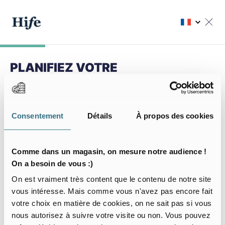
PLANIFIEZ VOTRE
PROCHAIN SÉJOUR
Choisir ma résidence
Consentement
Détails
À propos des cookies
Hife • Bordeaux
Rue Michel Slitinsky - 33300
Comme dans un magasin, on mesure notre audience !
Bordeaux
On a besoin de vous :)
On est vraiment très content que le contenu de notre site
vous intéresse. Mais comme vous n'avez pas encore fait
Mon séjour
votre choix en matière de cookies, on ne sait pas si vous
nous autorisez à suivre votre visite ou non. Vous pouvez
J’arrive le
Je pars le