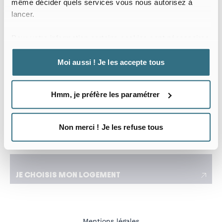
même décider quels services vous nous autorisez à
Date d’arrivée
Date de départ
lancer.
Je voyage pour le travail
Pour votre information certains cookies sont nécessaires
J’ai besoin d’un séjour flexible adapté à mes
au bon fonctionnement du site web.
déplacements
Moi aussi ! Je les accepte tous
Nombre de locataires
Hmm, je préfère les paramétrer
Non merci ! Je les refuse tous
J’ai une demande spécifique
JE CHOISIS MON LOGEMENT
Mentions légales