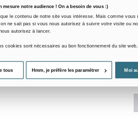
mesure notre audience ! On a besoin de vous :)
J’arrive le
Je pars
 que le contenu de notre site vous intéresse. Mais comme vous n
Date d’arrivée
Date
 on ne sait pas si vous nous autorisez à suivre votre visite ou
nous autorisez à lancer.
Je voyage pour le travail
J’ai besoin d’un séjour flex
ins cookies sont nécessaires au bon fonctionnement du site web.
Nombre de locataires
e tous
Hmm, je préfère les paramétrer
Moi au
J’ai une demande spécifique