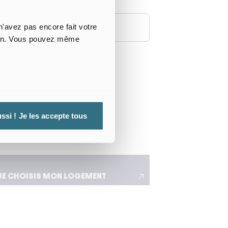
 le
'avez pas encore fait votre
 de départ
 non. Vous pouvez même
ible adapté à mes déplacements
ssi ! Je les accepte tous
JE CHOISIS MON LOGEMENT