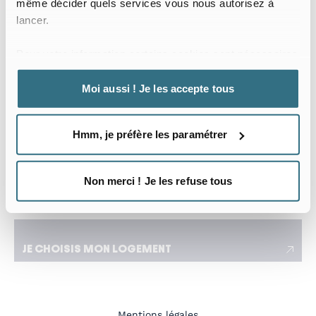
même décider quels services vous nous autorisez à
Date d’arrivée
Date de départ
lancer.
Je voyage pour le travail
Pour votre information certains cookies sont nécessaires
J’ai besoin d’un séjour flexible adapté à mes
au bon fonctionnement du site web.
déplacements
Moi aussi ! Je les accepte tous
Nombre de locataires
Hmm, je préfère les paramétrer
Non merci ! Je les refuse tous
J’ai une demande spécifique
JE CHOISIS MON LOGEMENT
Mentions légales