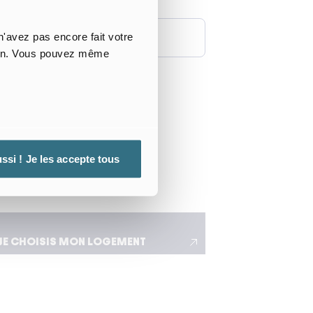
 le
'avez pas encore fait votre
 de départ
 non. Vous pouvez même
ible adapté à mes déplacements
ssi ! Je les accepte tous
JE CHOISIS MON LOGEMENT