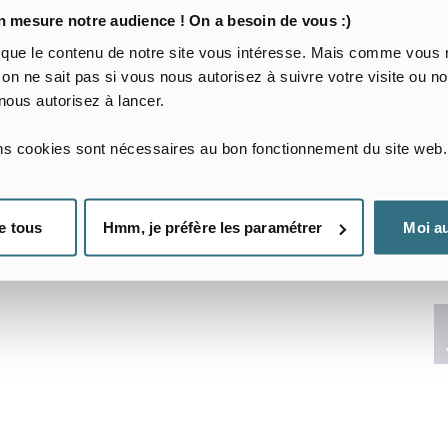
mesure notre audience ! On a besoin de vous :)
J’arrive le
Je pars
 que le contenu de notre site vous intéresse. Mais comme vous n
Date d’arrivée
Date
 on ne sait pas si vous nous autorisez à suivre votre visite ou
nous autorisez à lancer.
Je voyage pour le travail
J’ai besoin d’un séjour flex
ins cookies sont nécessaires au bon fonctionnement du site web.
Nombre de locataires
e tous
Hmm, je préfère les paramétrer
Moi au
J’ai une demande spécifique